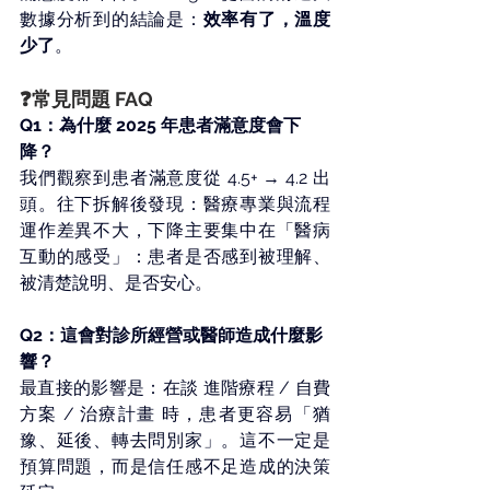
數據分析到的結論是：
效率有了，溫度
少了
。 
❓常見問題 FAQ
Q1：為什麼 2025 年患者滿意度會下
降？ 
我們觀察到患者滿意度從 4.5+ → 4.2 出
頭。往下拆解後發現：醫療專業與流程
運作差異不大，下降主要集中在「醫病
互動的感受」：患者是否感到被理解、
被清楚說明、是否安心。 
Q2：這會對診所經營或醫師造成什麼影
響？ 
最直接的影響是：在談 進階療程 / 自費
方案 / 治療計畫 時，患者更容易「猶
豫、延後、轉去問別家」。這不一定是
預算問題，而是信任感不足造成的決策