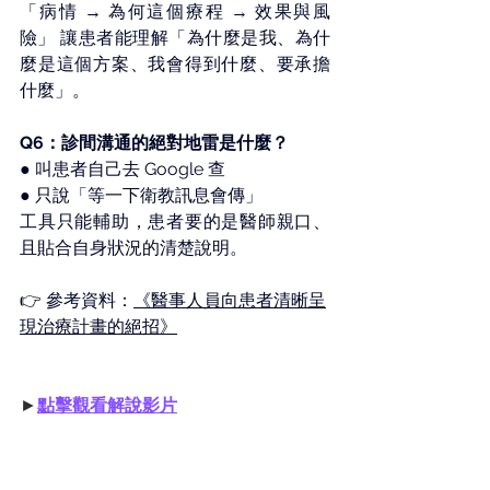
「病情 → 為何這個療程 → 效果與風
險」 讓患者能理解「為什麼是我、為什
麼是這個方案、我會得到什麼、要承擔
什麼」。 
Q6：診間溝通的絕對地雷是什麼？ 
● 叫患者自己去 Google 查 
● 只說「等一下衛教訊息會傳」
工具只能輔助，患者要的是醫師親口、
且貼合自身狀況的清楚說明。
👉 參考資料：
《醫事人員向患者清晰呈
現治療計畫的絕招》
►
點擊觀看解說影片