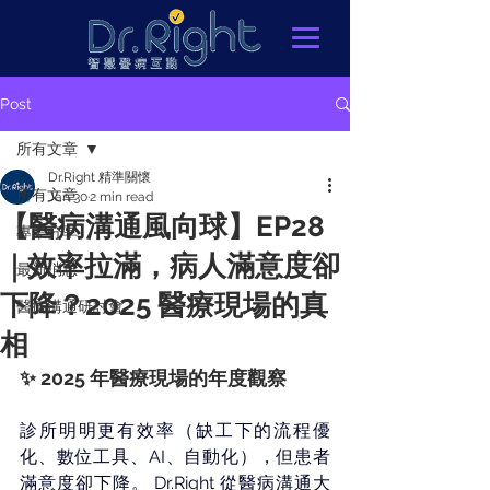
Post
所有文章
Dr.Right 精準關懷
所有文章
Jan 30
2 min read
【醫病溝通風向球】EP28
專業分享
｜效率拉滿，病人滿意度卻
最新消息
下降？2025 醫療現場的真
醫病溝通研討會
相
✨ 2025 年醫療現場的年度觀察
診所明明更有效率（缺工下的流程優
化、數位工具、AI、自動化），但患者
滿意度卻下降。 Dr.Right 從醫病溝通大