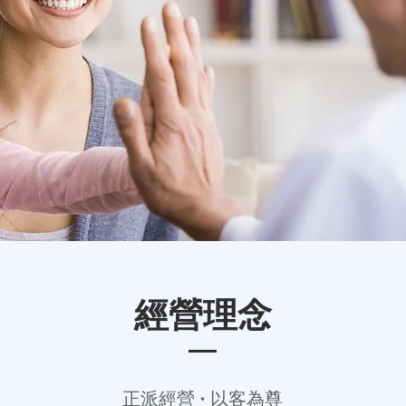
​經營理念
正派經營 • 以客為尊