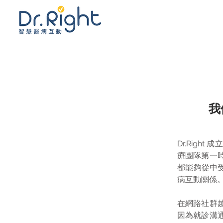
我
Dr.Right 
療團隊第一
都能夠從中
病互動關係
在網路社群
因為就診溝