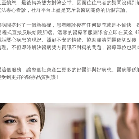
甚至憤怒，最後轉為雙方對簿公堂。因而往往患者的疑問沒得到
無法專心看診，社群平台上盡是充斥著醫病關係的仇恨言論。
ght 為醫病間搭起了一個新橋樑，患者離診後有任何疑問或是不愉快
用程式直接反映給院所端。溫馨的醫療客服團隊會立即在黃金
4
電話關心病患的現況、照顧不安的情緒、協助釐清問題確切點後
處理。不但即時解決醫病雙方資訊不對稱的問題，醫療單位也因
。
過這個服務，讓整個社會產生更多的好醫師與好病患。醫病關係
受到更好的醫療品質照護 !