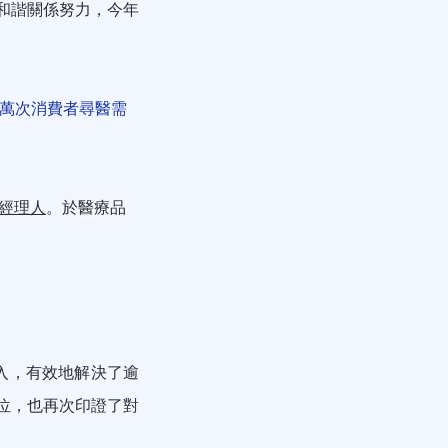
和諧關係努力，今年
萬次消費者尋醫需
 經理人
。於醫療品
入，有效地解決了逾
地位，也再次印證了對