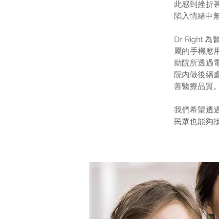
此感到挫折
陷入情緒中
Dr. Ri
屬的手機應
助院所透過
院內做後續
善醫療品質
我們希望透
民眾也能夠接