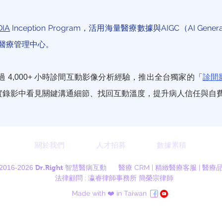
DIA
Inception Program，活用海量醫療數據與AIGC（AI Genera
端醫療管理中心。
超過
小時診間互動影像分析經驗，推出全台獨家的「
診間
4,000+
實錄影中看見關鍵溝通細節、找回互動溫度，提升病人信任與自
關於我們
人才招募
數據累積
2016-2026
Dr.Right
智慧醫病互動
醫療 CRM | 精緻醫療客服 | 醫
​法律顧問 : 瀛睿律師事務所 簡榮宗律師
Made with ❤️ in Taiwan