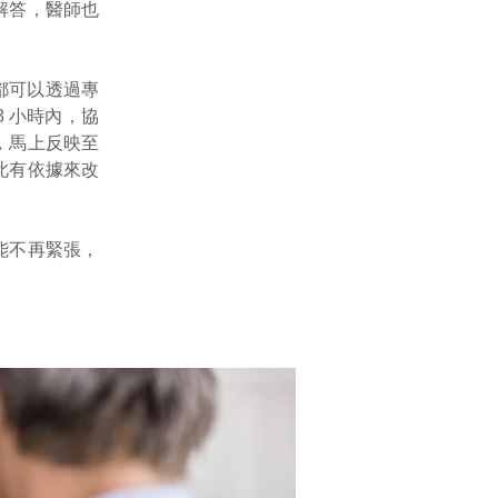
解答，醫師也
，都可以透過專
小時內，協
8
，馬上反映至
此有依據來改
能不再緊張，