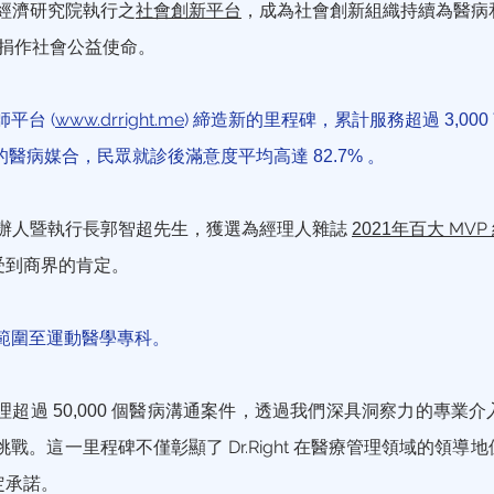
經濟研究院執行之
社會創新平台
，成為社會創新組織持續為醫病
捐作社會公益使命。
師平台 (
www.drright.me
) 締造新的里程碑，累計服務超過
3,000
的醫病媒合，民眾就診後滿意度平均高達
。
82.7%
辦人暨執行長郭智超先生，獲選為經理人雜誌
年百大 MVP
2021
受到商界的肯定。
務範圍至運動醫學專科。
處理超過
個醫病溝通案件，透過我們深具洞察力的專業介
50,000
戰。這一里程碑不僅彰顯了 Dr.Right 在醫療管理領域的領導
定承諾。