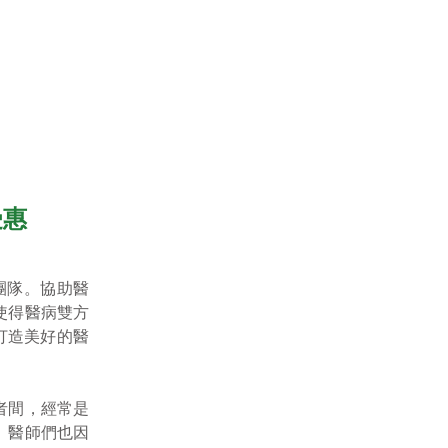
媒體報導
推薦好醫師
會員登入
惠​
團隊。協助醫
使得醫病雙方
打造美好的醫
者間，經常是
。醫師們也因