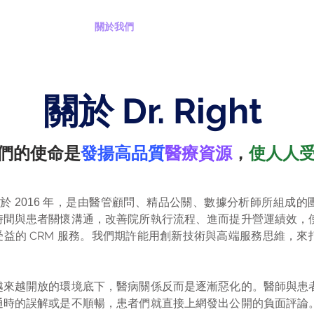
首頁
關於我們
醫師百科
專業服務
​關於 Dr. Right
們的使命是
發揚高品質
醫療資源
，
使人人受
成立於
年，是由醫管顧問、精品公關、數據分析師所組成的
2016
時間與患者關懷溝通，改善院所執行流程、進而提升營運績效，
受益的 CRM 服務。我們期許能用創新技術與高端服務思維，來
。
越來越開放的環境底下，醫病關係反而是逐漸惡化的。醫師與患
通時的誤解或是不順暢，患者們就直接上網發出公開的負面評論