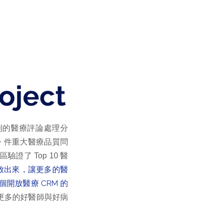
媒體報導
推薦好醫師
會員登入
oject
則的醫療評論處理分
件重大醫療品質問
+
華區驗證了
醫
Top 10
PI，開放出來，讓更多的醫
開放醫療 CRM 的
生更多的好醫師與好病