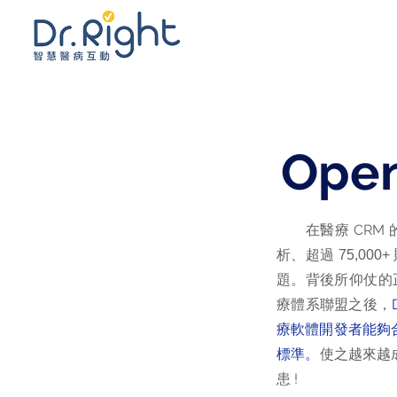
Open
在醫療 CRM 
析、超過
75,000+
題。背後所仰仗的
療體系聯盟之後，
療軟體開發者能夠
標準。
使之越來越
患 !