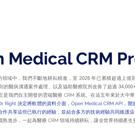
首頁
關於我們
醫師百科
專業服務
 Medical CRM Pr
的領域中，我們不斷地耕耘精進，至
年已累積超過上億
2026
則的醫病溝通案件處理、以及協助醫療院所改善了超過
34,000
正是我們自主開發的雲端醫療 CRM 系統。在這五年來於大中
Dr. Right 決定將軟體的資料介面，Open Medical CRM A
合作共享這些已執行的經驗
，
並結合多方的技術經驗共同維護這個
成熟進步，一起為醫療 CRM 領域持續耕耘，讓全世界持續產