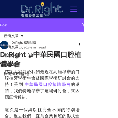
Post
所有文章
Dr.Right 精準關懷
所有文章
May 23, 2023
1 min read
Dr.Right @中華民國口腔植
專業分享
體學會
最新消息
感謝大家對於我們最近在高雄舉辦的口
醫病溝通研討會
腔植牙學術年會暨國際學術研討會的支
持！受到 
中華民國口腔植體學會
的邀
請，我們特地舉辦了這場研討會，來因
應疫情解封。
這次是一個與以往完全不同的特別場
合。過去我們一直為企業包班的形式進