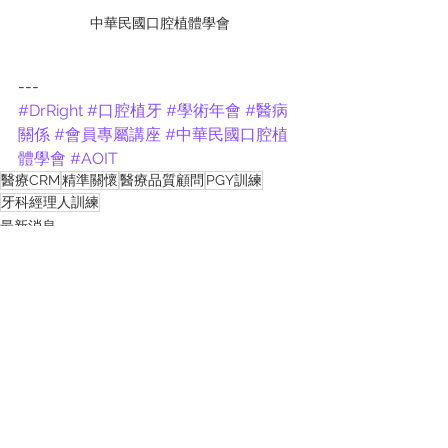
中華民國口腔植體學會
---
#DrRight
#口腔植牙
#學術年會
#醫病
關係
#會員專屬講座
#中華民國口腔植
體學會
#AOIT
醫療CRM
精準關懷
醫療品質顧問
PGY訓練
牙科經理人訓練
最新消息
See All
Recent Posts