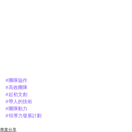
#團隊協作
#高效團隊
#起初文創
#帶人的技術
#團隊動力
#領導力發展計劃
專業分享