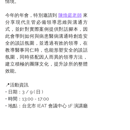
情境。
今年的年會，特別邀請到 
陳煥庭老師
 來
分享現代主管必備領導思維與溝通方
式，並針對實際案例提供對話腳本，因
此會學到如何與病患醫病溝通時創造安
全的談話氛圍，並透過有效的領導，在
教導醫事同仁時，也能形塑安全的談話
氛圍，同時搭配因人而異的領導方法，
建立積極的團隊文化，提升診所的整體
效能。
📍活動資訊
• 
日期：3 / 9 ( 日 )
• 時間
：13:00 - 17:00 
• 
地點：台北市 IEAT 會議中心 1F 演講廳