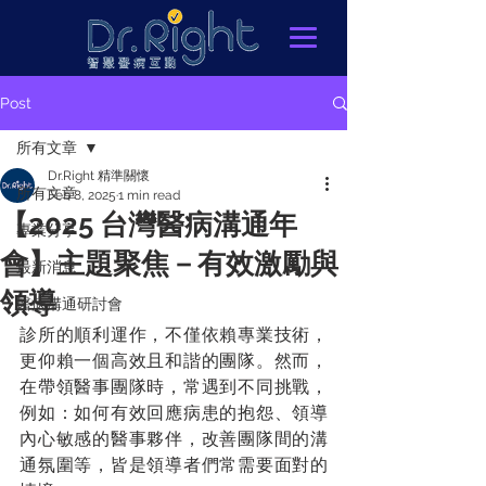
Post
所有文章
Dr.Right 精準關懷
所有文章
Feb 8, 2025
1 min read
【2025 台灣醫病溝通年
專業分享
會】主題聚焦－有效激勵與
最新消息
領導
醫病溝通研討會
診所的順利運作，不僅依賴專業技術，
更仰賴一個高效且和諧的團隊。然而，
在帶領醫事團隊時，常遇到不同挑戰，
例如：如何有效回應病患的抱怨、領導
內心敏感的醫事夥伴，改善團隊間的溝
通氛圍等，皆是領導者們常需要面對的