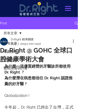
Post
所有文章
Dr.Right 精準關懷
所有文章
May 7, 2019
1 min read
Dr. Right @ GOHC 全球口
專業分享
腔健康學術大會
最新消息
為什麼一流優質經營的牙醫診所都使用 
醫病溝通研討會
Dr. Right  ?
為什麼潛在病患都信任 Dr. Right 認證推
薦的好牙醫 ?
Globalization !
今年起，Dr. Right 已跨出了台灣，正式